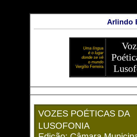
Arlindo 
Voz
Uma língua
é o lugar
Poétic
donde se vê
o mundo
Lusof
Vergílio Ferreira
VOZES POÉTICAS DA
LUSOFONIA
Edição: Câmara Municipa