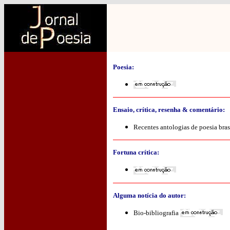
Poesia:
Ensaio, crítica, resenha & comentário:
Recentes antologias de poesia bras
Fortuna crítica:
Alguma notícia do autor:
Bio-bibliografia