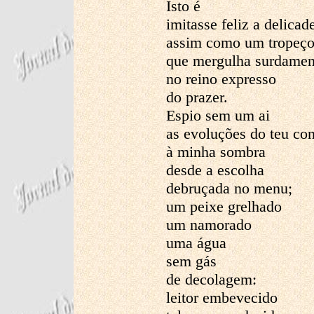
Isto é
imitasse feliz a delicad
assim como um tropeç
que mergulha surdamen
no reino expresso
do prazer.
Espio sem um ai
as evoluções do teu con
à minha sombra
desde a escolha
debruçada no menu;
um peixe grelhado
um namorado
uma água
sem gás
de decolagem:
leitor embevecido