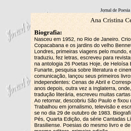
Jornal de Poesia
Ana Cristina C
Biografia:
Nasceu em 1952, no Rio de Janeiro. Criou
Copacabana e os jardins do velho Benne
Londres, primeiras viagens pelo mundo, e
traduziu, fez letras, escreveu para revista
na antologia 26 Poetas Hoje, de Heloísa 
Funarte, pesquisa sobre literatura e cin
comunicação, lançou seus primeiros livr
independentes: Cenas de Abril e Corres
anos depois, outra vez a Inglaterra, ond
tradução literária, escreveu muitas cartas
Ao retornar, descobriu São Paulo e fixou 
Trabalhou em jornalismo, televisão e esc
se no dia 29 de outubro de 1983. Biografi
Pés, Quarta Edição, da série Cantadas Li
Brasiliense. Poesias do mesmo livro e de