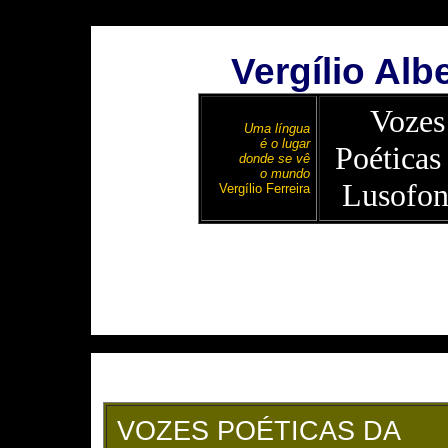
Vergílio Albe
Voze
Uma língua
é o lugar
Poéticas
donde se vê
o mundo
Lusofon
Vergílio Ferreira
VOZES POÉTICAS DA