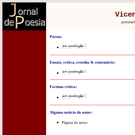
Vice
poesiae
Poesia:
Ensaio, crítica, resenha & comentário:
Fortuna crítica:
Alguma notícia do autor:
Página do autor