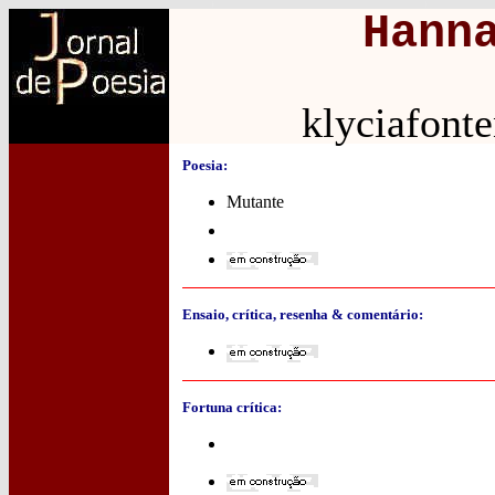
Hann
klyciafont
Poesia:
Mutante
Ensaio, crítica, resenha & comentário:
Fortuna crítica: